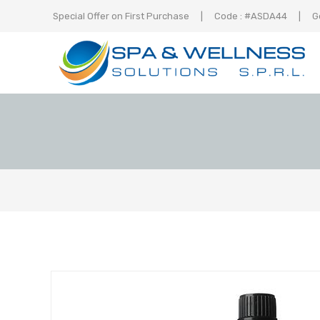
Special Offer on First Purchase
|
Code : #ASDA44
|
G