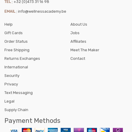
TEL
:
+32 (0)473 31 16 98
EMAIL
:
info@wellnessacademy.be
Help
About Us
Gift Cards
Jobs
Order Status
Affiliates
Free Shipping
Meet The Maker
Returns Exchanges
Contact
International
Security
Privacy
Text Messaging
Legal
Supply Chain
Payment Methods