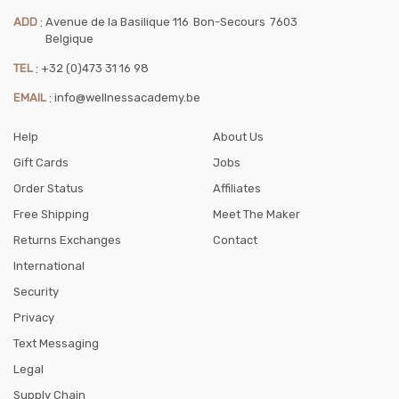
ADD
:
Avenue de la Basilique 116
Bon-Secours
7603
Belgique
TEL
:
+32 (0)473 31 16 98
EMAIL
:
info@wellnessacademy.be
Help
About Us
Gift Cards
Jobs
Order Status
Affiliates
Free Shipping
Meet The Maker
Returns Exchanges
Contact
International
Security
Privacy
Text Messaging
Legal
Supply Chain