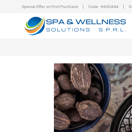
Special Offer on First Purchase
|
Code : #ASDA44
|
G