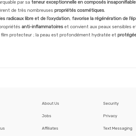
arquable par sa
teneur exceptionnelle en composés insaponifiable
onfèrent de très nombreuses
propriétés cosmétiques
.
es radicaux libre et de l’oxydation
,
favorise la régénération de l’ép
propriétés
anti-inflammatoires
et convient aux peaux sensibles et f
film protecteur ; la peau est profondément hydratée et
protégé
About Us
Security
Jobs
Privacy
tus
Affiliates
Text Messaging