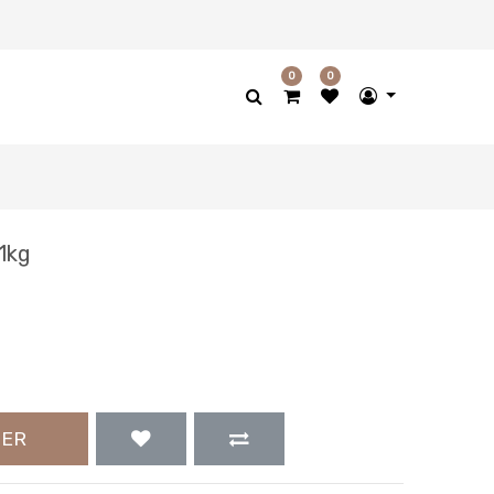
0
0
 1kg
IER