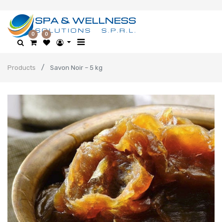
0
0
Products
Savon Noir – 5 kg