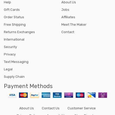
Help
About Us
Gift Cards
Jobs
Order Status
Affiliates
Free Shipping
Meet The Maker
Returns Exchanges
Contact
International
Security
Privacy
Text Messaging
Legal
Supply Chain
Payment Methods
About Us
Contact Us
Customer Service