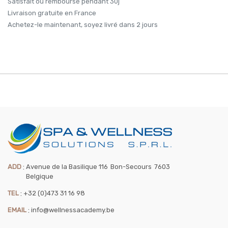
Satisfait ou remboursé pendant 30j
Livraison gratuite en France
Achetez-le maintenant, soyez livré dans 2 jours
ADD
:
Avenue de la Basilique 116
Bon-Secours
7603
Belgique
TEL
:
+32 (0)473 31 16 98
EMAIL
:
info@wellnessacademy.be